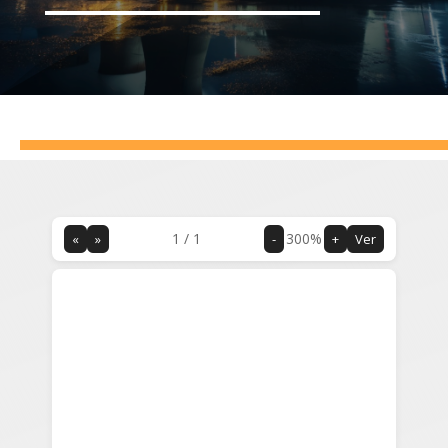
1
/
1
300%
«
»
-
+
Ver